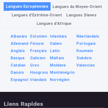
Langues Européennes
Langues du Moyen-Orient
Langues d'Extrême-Orient
Langues Slaves
Langues d'Afrique
Albanais
Estonien
Islandais
Néerlandais
Allemand
Finnois
Italien
Portugais
Anglais
Français
Latin
Roumain
Basque
Galicien
Maltais
Suédois
Catalan
Grec
Moldave
Valencien
Danois
Hongrois
Monténégrin
Espagnol
Irlandais
Norvégien
Liens Rapides